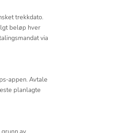
nsket trekkdato.
algt beløp hver
talingsmandat via
pps-appen. Avtale
neste planlagte
 grunn av