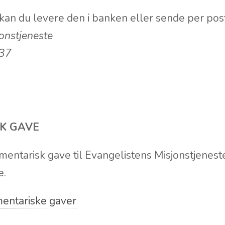
 kan du levere den i banken eller sende per post 
onstjeneste
 37
K GAVE
entarisk gave til Evangelistens Misjonstjeneste,
e.
entariske gaver