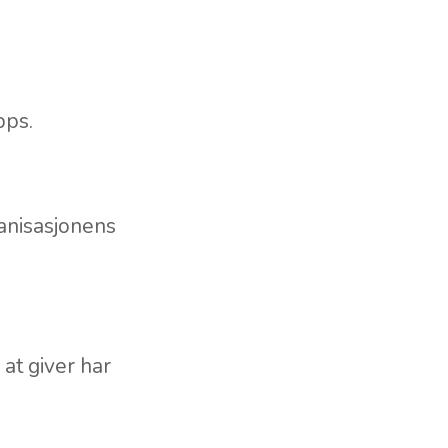
pps.
rganisasjonens
at giver har