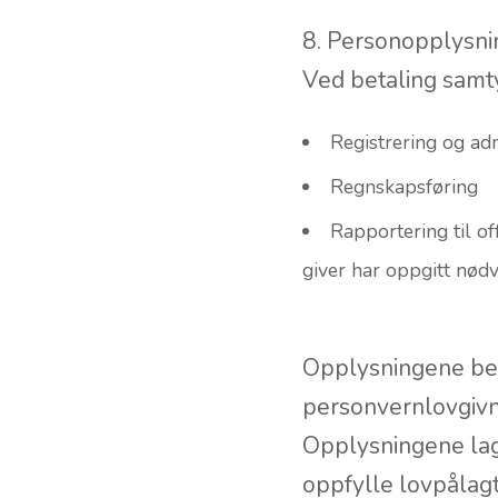
8. Personopplysni
Ved betaling samty
Registrering og ad
Regnskapsføring
Rapportering til of
giver har oppgitt nød
Opplysningene beh
personvernlovgiv
Opplysningene lagr
oppfylle lovpålagt